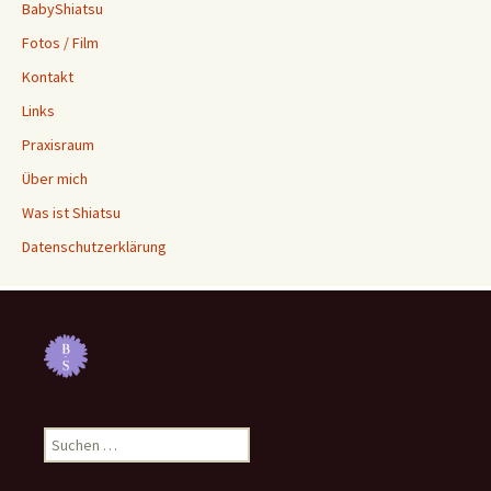
BabyShiatsu
Fotos / Film
Kontakt
Links
Praxisraum
Über mich
Was ist Shiatsu
Datenschutzerklärung
Suche
nach: