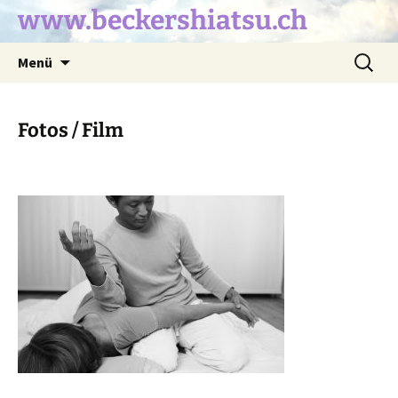
Zum
www.beckershiatsu.ch
Inhalt
springen
Suche
Menü
nach:
Fotos / Film