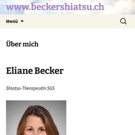
Zum
www.beckershiatsu.ch
Inhalt
springen
Suche
Menü
nach:
Über mich
Eliane Becker
Shiatsu-Therapeutin SGS